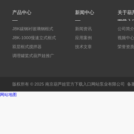
产品中心
新闻中心
关于葫
下载入
JBK碳钢衬玻璃钢框式
新闻资讯
公司简
葫芦娃推广二维码邀请
JBK-1000慢速立式框式
应用案例
视频中
码
葫芦娃推广二维码邀请
双层框式搅拌器
技术文章
荣誉资
码
调理罐桨式葫芦娃推广
二维码邀请码
版权所有 © 2025 南京葫芦娃官方下载入口网站泵业有限公司
备案
网站地图