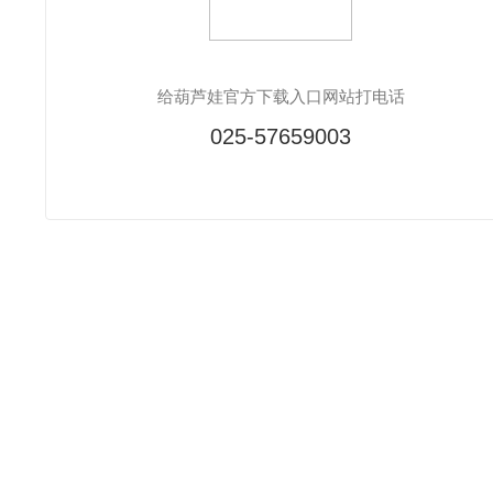
给葫芦娃官方下载入口网站打电话
025-57659003