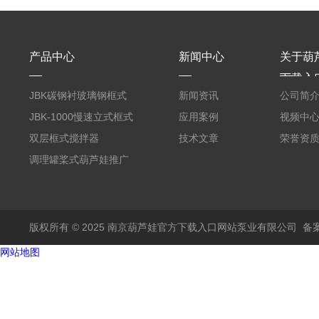
产品中心
新闻中心
关于葫
下载入
JBK碳钢衬玻璃钢框式
新闻资讯
公司简
葫芦娃推广二维码邀请
JBK-1000慢速立式框式
应用案例
视频中
码
葫芦娃推广二维码邀请
双层框式搅拌器
技术文章
荣誉资
码
调理罐桨式葫芦娃推广
二维码邀请码
版权所有 © 2025 南京葫芦娃官方下载入口网站泵业有限公司
备案
网站地图